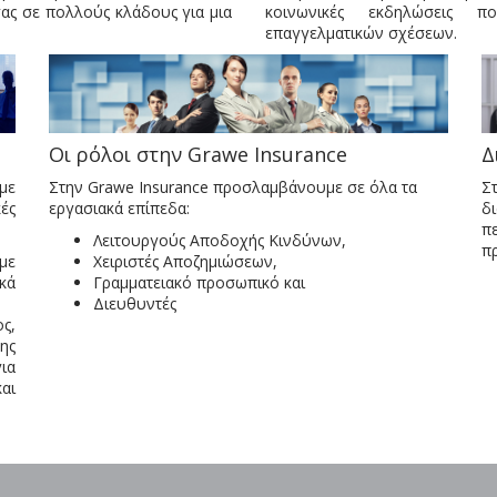
σας σε πολλούς κλάδους για μια
κοινωνικές εκδηλώσεις 
επαγγελματικών σχέσεων.
Δ
Οι ρόλοι στην Grawe Insurance
Σ
με
Στην Grawe Insurance προσλαμβάνουμε σε όλα τα
δ
ές
εργασιακά επίπεδα:
π
Λειτουργούς Αποδοχής Κινδύνων,
π
με
Χειριστές Αποζημιώσεων,
κά
Γραμματειακό προσωπικό και
Διευθυντές
ς,
ης
ια
αι