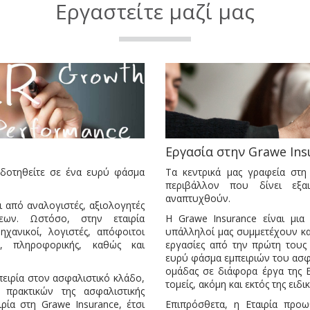
Εργαστείτε μαζί μας
Εργασία στην Grawe Ins
οδοτηθείτε σε ένα ευρύ φάσμα
Τα κεντρικά μας γραφεία στη
περιβάλλον που δίνει εξα
αναπτυχθούν.
 από αναλογιστές, αξιολογητές
εων. Ωστόσο, στην εταιρία
Η Grawe Insurance είναι μια 
χανικοί, λογιστές, απόφοιτοι
υπάλληλοί μας συμμετέχουν κα
ν, πληροφορικής, καθώς και
εργασίες από την πρώτη τους
ευρύ φάσμα εμπειριών του ασφ
ομάδας σε διάφορα έργα της Ε
ειρία στον ασφαλιστικό κλάδο,
τομείς, ακόμη και εκτός της ειδι
πρακτικών της ασφαλιστικής
ιρία στη Grawe Insurance, έτσι
Επιπρόσθετα, η Εταιρία προω