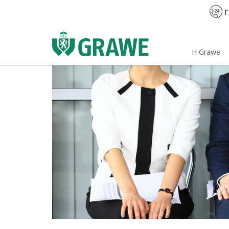
Γ
H Grawe