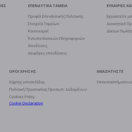
ΙΕΣ
ΕΠΕΝΔΥΤΙΚΑ ΤΑΜΕΙΑ
ΕΥΚΑΙΡΙΕΣ ΚΑ
Προφίλ Επενδυτικής Πολιτικής
Εργαστείτε μα
Στοιχεία Ταμείων
Διοικητικό Π
Κανονισμοί
Δίκτυο Πωλή
Έντυπα Βασικών Πληροφοριών
Αποδόσεις
Αειφόρες επενδύσεις
ΟΡΟΙ ΧΡΗΣΗΣ
ΑΝΑΖΗΤΗΣΤΕ
Χάρτης ιστοσελίδας
Υποκαταστήματα κα
Πολιτική Προστασίας Προσωπ. Δεδομένων
Cookies Policy
Cookie Declaration