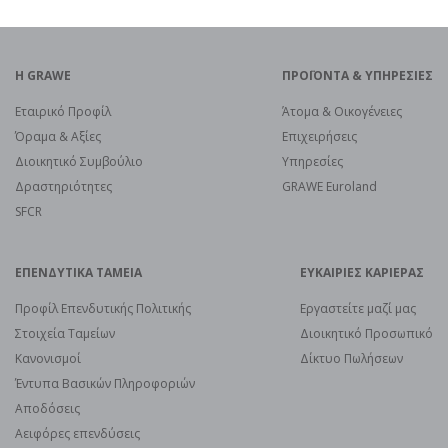
H GRAWE
ΠΡΟΪOΝΤΑ & ΥΠΗΡΕΣΙΕΣ
Εταιρικό Προφίλ
Άτομα & Οικογένειες
Όραμα & Αξίες
Επιχειρήσεις
Διοικητικό Συμβούλιο
Υπηρεσίες
Δραστηριότητες
GRAWE Euroland
SFCR
ΕΠΕΝΔΥΤΙΚΑ ΤΑΜΕΙΑ
ΕΥΚΑΙΡΙΕΣ ΚΑΡΙΕΡΑΣ
Προφίλ Επενδυτικής Πολιτικής
Εργαστείτε μαζί μας
Στοιχεία Ταμείων
Διοικητικό Προσωπικό
Κανονισμοί
Δίκτυο Πωλήσεων
Έντυπα Βασικών Πληροφοριών
Αποδόσεις
Αειφόρες επενδύσεις