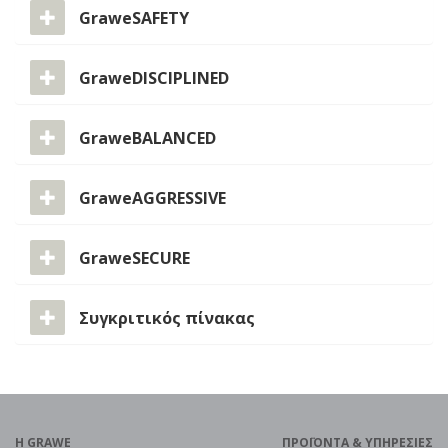
GraweSAFETY
GraweDISCIPLINED
GraweBALANCED
GraweAGGRESSIVE
GraweSECURE
Συγκριτικός πίνακας
H GRAWE
ΠΡΟΪOΝΤΑ & ΥΠΗΡΕΣΙΕΣ